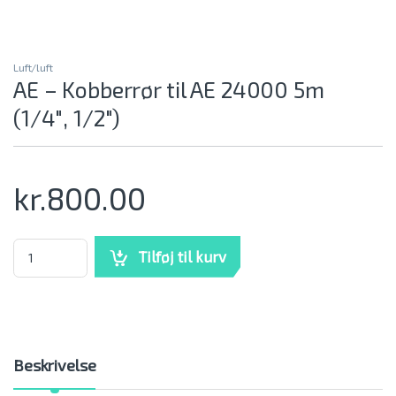
Luft/luft
AE – Kobberrør til AE 24000 5m
(1/4″, 1/2″)
kr.
800.00
AE - Kobberrør til AE 24000 5m (1/4", 1/2") mængde
Tilføj til kurv
Beskrivelse