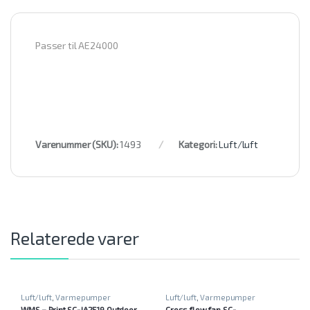
Passer til AE24000
Varenummer (SKU):
1493
Kategori:
Luft/luft
Relaterede varer
Luft/luft
,
Varmepumper
Luft/luft
,
Varmepumper
WMS – Print SC-JA2519 Outdoor
Cross flow fan SC-