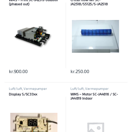
(phased out)
JA2518/S5125/S-JA2518
kr.
900.00
kr.
250.00
Luft/luft
,
Varmepumper
Luft/luft
,
Varmepumper
Display S/SC33xx
WMS – Motor SC-JA4816 / SC-
JA4819 Indoor