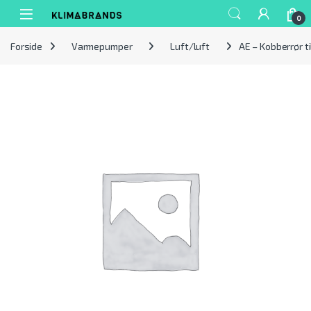
Spring til navigation
Gå til indhold
0
Forside
Varmepumper
Luft/luft
AE – Kobberrør ti