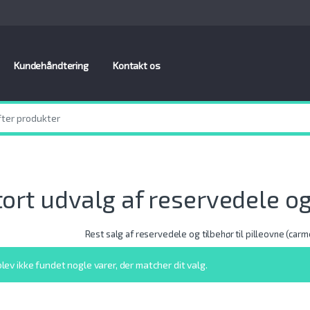
Kundehåndtering
Kontakt os
tort udvalg af reservedele og 
Rest salg af reservedele og tilbehør til pilleovne (carm
blev ikke fundet nogle varer, der matcher dit valg.