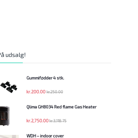
På udsalg!
Gummifødder 4 stk.
kr.
200.00
kr.
250.00
Qlima GH8034 Red flame Gas Heater
kr.
2,750.00
kr.
3,118.75
WDH – indoor cover