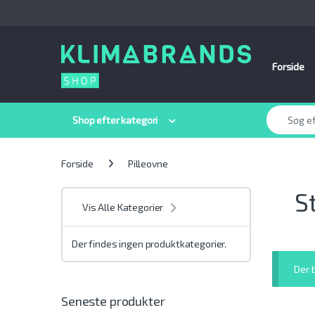
Spring til navigation
Gå til indhold
Forside
Søge efter:
Shop efter kategori
Forside
Pilleovne
S
Vis Alle Kategorier
Der findes ingen produktkategorier.
Der 
Seneste produkter