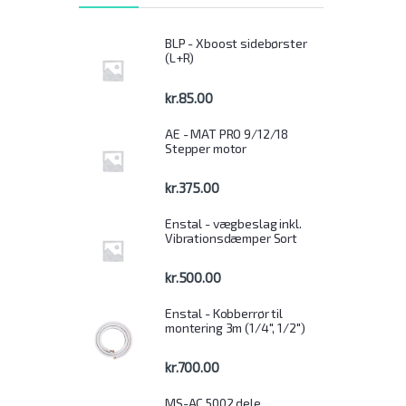
BLP - Xboost sidebørster
(L+R)
kr.
85.00
AE - MAT PRO 9/12/18
Stepper motor
kr.
375.00
Enstal - vægbeslag inkl.
Vibrationsdæmper Sort
kr.
500.00
Enstal - Kobberrør til
montering 3m (1/4", 1/2")
kr.
700.00
MS-AC 5002 dele