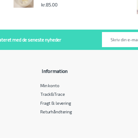
kr.
85.00
ateret med de seneste nyheder
Information
Min konto
Track&Trace
Fragt & levering
Returhåndtering