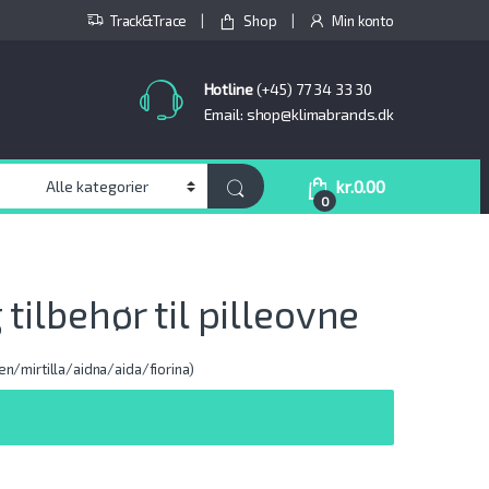
Track&Trace
Shop
Min konto
Hotline
(+45) 77 34 33 30
Email: shop@klimabrands.dk
kr.
0.00
0
tilbehør til pilleovne
en/mirtilla/aidna/aida/fiorina)