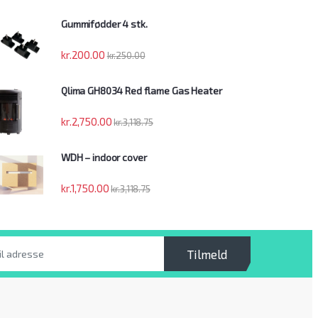
Gummifødder 4 stk.
kr.
200.00
kr.
250.00
Qlima GH8034 Red flame Gas Heater
kr.
2,750.00
kr.
3,118.75
WDH – indoor cover
kr.
1,750.00
kr.
3,118.75
Tilmeld