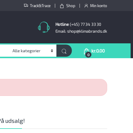
Track&Trace
Shop
Min konto
Hotline
(+45) 77 34 33 30
Email: shop@klimabrands.dk
kr.
0.00
0
På udsalg!