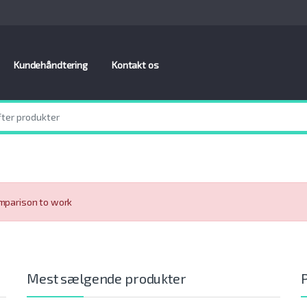
Kundehåndtering
Kontakt os
omparison to work
Mest sælgende produkter