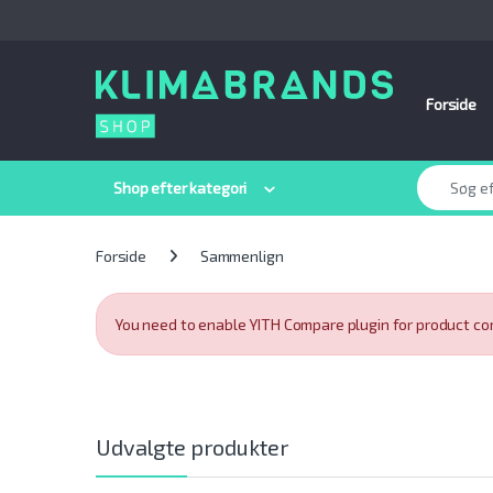
Spring til navigation
Gå til indhold
Forside
Søge efter:
Shop efter kategori
Forside
Sammenlign
You need to enable YITH Compare plugin for product c
Udvalgte produkter