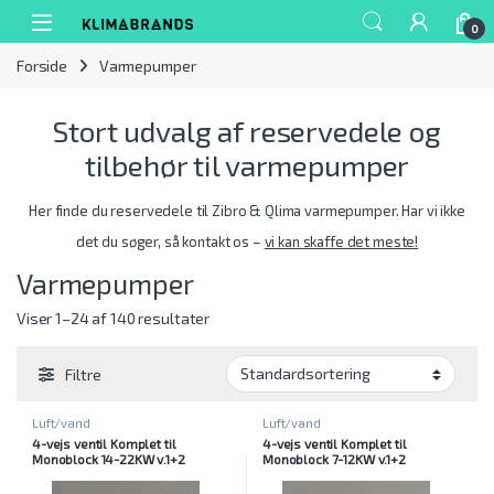
Spring til navigation
Gå til indhold
0
Forside
Varmepumper
Stort udvalg af reservedele og
tilbehør til varmepumper
Her finde du reservedele til Zibro & Qlima varmepumper. Har vi ikke
det du søger, så kontakt os –
vi kan skaffe det meste!
Varmepumper
Viser 1–24 af 140 resultater
Filtre
Luft/vand
Luft/vand
4-vejs ventil Komplet til
4-vejs ventil Komplet til
Monoblock 14-22KW v.1+2
Monoblock 7-12KW v.1+2