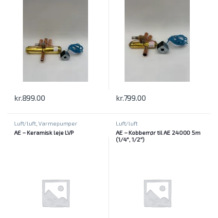
kr.
899.00
kr.
799.00
Luft/luft
,
Varmepumper
Luft/luft
AE – Keramisk leje LVP
AE – Kobberrør til AE 24000 5m
(1/4″, 1/2″)