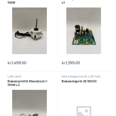
15KW
v.1
kr.
1,499.00
kr.
1,399.00
Luft/vand
Ikke kategoriseret
,
Luft/luft
,
Varmepumper
Blæserprint til Monoblock 7-
Blæsevinge til AE 18000
15KW v.2