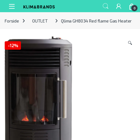
Spring til navigation
Gå til indhold
0
Forside
OUTLET
Qlima GH8034 Red flame Gas Heater
🔍
-
12%