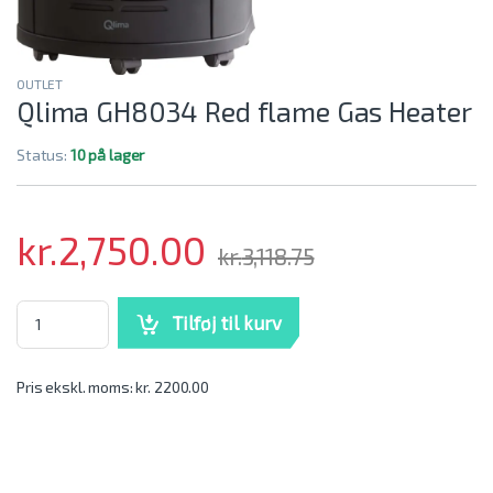
OUTLET
Qlima GH8034 Red flame Gas Heater
Status:
10 på lager
kr.
2,750.00
kr.
3,118.75
Qlima GH8034 Red flame Gas Heater mængde
Tilføj til kurv
Pris ekskl. moms: kr. 2200.00