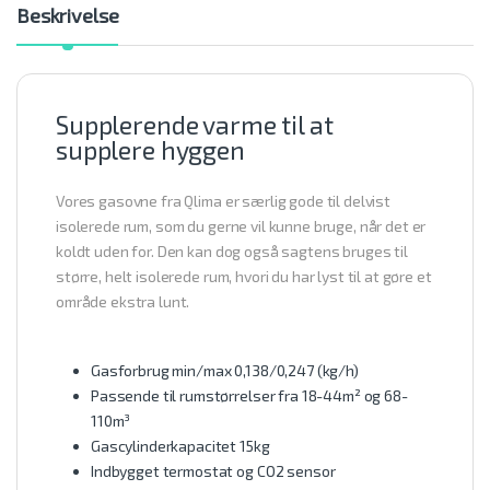
Beskrivelse
Supplerende varme til at
supplere hyggen
Vores gasovne fra Qlima er særlig gode til delvist
isolerede rum, som du gerne vil kunne bruge, når det er
koldt uden for. Den kan dog også sagtens bruges til
større, helt isolerede rum, hvori du har lyst til at gøre et
område ekstra lunt.
Gasforbrug min/max 0,138/0,247 (kg/h)
Passende til rumstørrelser fra 18-44m² og 68-
110m³
Gascylinderkapacitet 15kg
Indbygget termostat og CO2 sensor