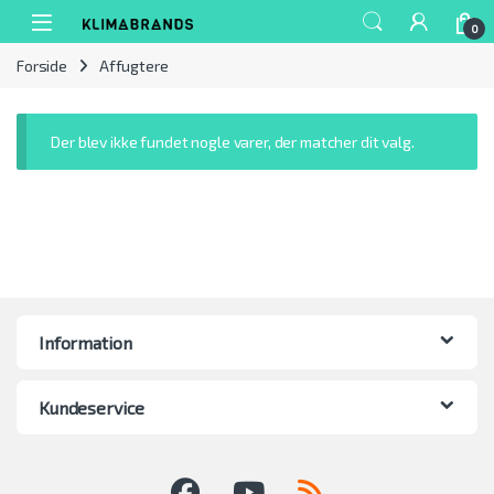
Spring til navigation
Gå til indhold
0
Forside
Affugtere
Der blev ikke fundet nogle varer, der matcher dit valg.
Information
Kundeservice