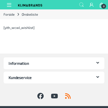
Spring til navigation
Gå til indhold
0
Forside
Ønskeliste
[yith_wcwl_wishlist]
Information
Kundeservice