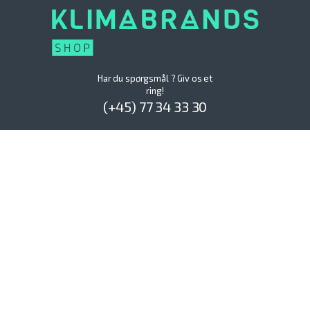
Har du spørgsmål ? Giv os et
ring!
(+45) 77 34 33 30