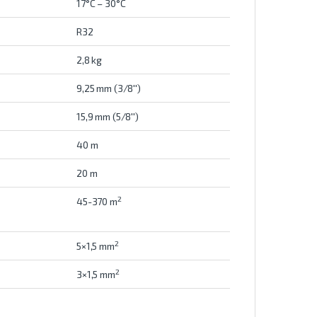
17°C – 30°C
R32
2,8 kg
9,25 mm (3/8′′)
15,9 mm (5/8′′)
40 m
20 m
2
45-370 m
2
5×1,5 mm
2
3×1,5 mm