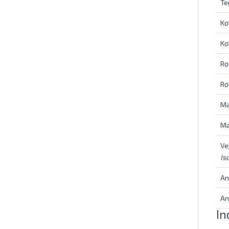
Te
Kø
Kø
Rø
Rø
Ma
Ma
Ve
Is
An
An
In