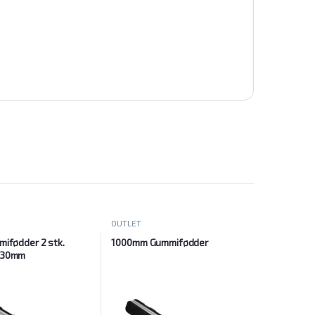
OUTLET
ifødder 2 stk.
1000mm Gummifødder
130mm