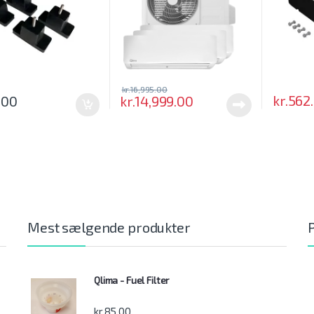
kr.
16,995.00
kr.
562
.00
kr.
14,999.00
Mest sælgende produkter
Qlima - Fuel Filter
kr.
85.00