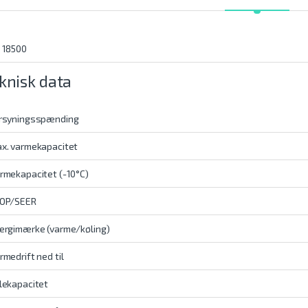
 18500
knisk data
rsyningsspænding
x. varmekapacitet
rmekapacitet (-10°C)
OP/SEER
ergimærke (varme/køling)
rmedrift ned til
lekapacitet