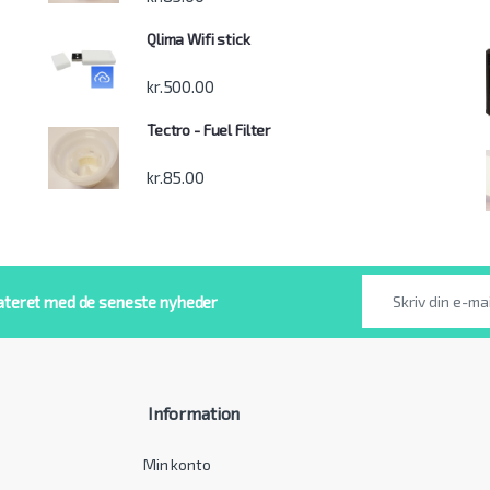
Qlima Wifi stick
kr.
500.00
Tectro - Fuel Filter
kr.
85.00
ateret med de seneste nyheder
Information
Min konto