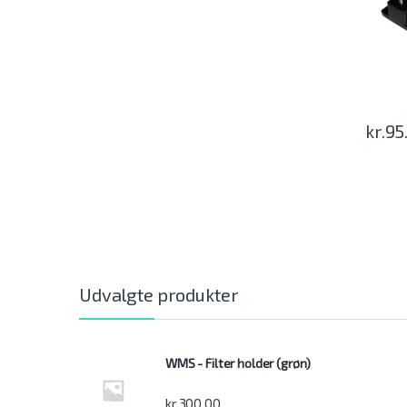
kr.
95
Udvalgte produkter
WMS - Filter holder (grøn)
kr.
300.00