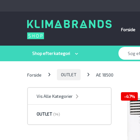
Spring til navigation
Gå til indhold
Forside
Søge efter:
Shop efter kategori
Forside
OUTLET
AE 18500
Vis Alle Kategorier
-
47%
OUTLET
(14)