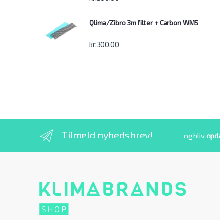
Qlima/Zibro 3m filter + Carbon WMS
kr.
300.00
Tilmeld nyhedsbrev!
.. og bliv
opd