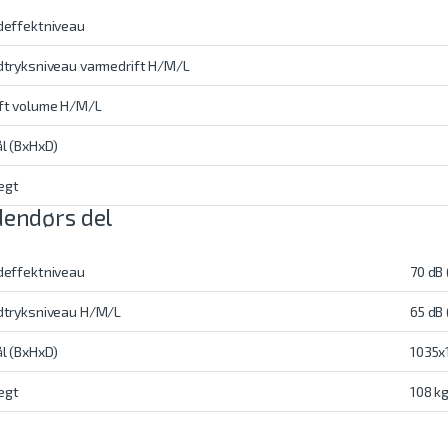
deffektniveau
dtryksniveau varmedrift H/M/L
ft volume H/M/L
l (BxHxD)
ægt
endørs del
deffektniveau
70 dB 
dtryksniveau H/M/L
65 dB 
l (BxHxD)
1035x
ægt
108 k