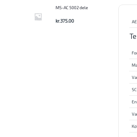
MS-AC 5002 dele
kr.
375.00
AE
Te
Fo
Ma
Va
SC
En
Va
Kø