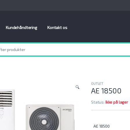
Kundehåndtering
Kontakt os
OUTLET
🔍
AE 18500
Status:
Ikke på lager
AE 18500