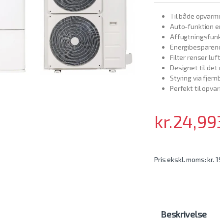
Til både opvarmn
Auto-funktion e
Affugtningsfun
Energibesparend
Filter renser luf
Designet til det
Styring via fjer
Perfekt til opv
kr.
24,99
Pris ekskl. moms: kr. 
Beskrivelse