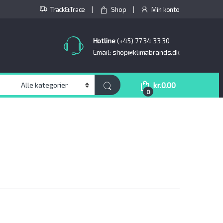
Track&Trace
Shop
Min konto
Hotline
(+45) 77 34 33 30
Email: shop@klimabrands.dk
kr.
0.00
0