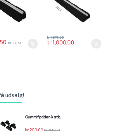
kr.
1,875.00
.50
kr.
1,000.00
kr.
937.50
På udsalg!
Gummifødder 4 stk.
kr.
200.00
kr.
250.00