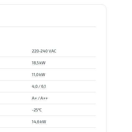
220-240 VAC
18,5 kW
11,0 kW
4,0 / 6,1
A+ / A++
-25°C
14,6 kW