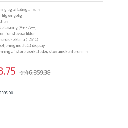
ing og afkøling af rum
r tilgængelig
ktion
e løsning (A+ / A++)
ten for støvpartikler
 nordiske klima (-25°C)
nbetjening med LCD display
armning af store værksteder, storrumskontorer mm.
3.75
kr.
46,859.38
19995.00