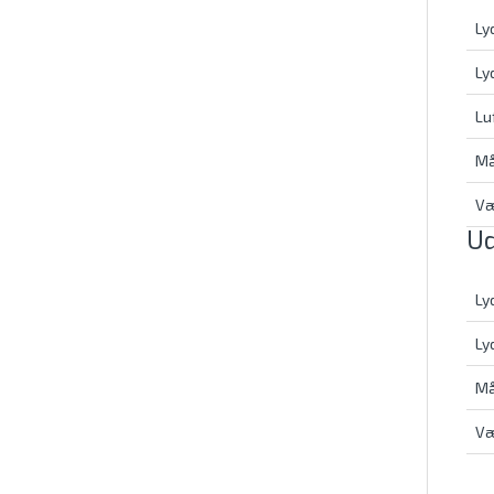
Ly
Ly
Lu
Må
V
Ud
Ly
Ly
Må
V