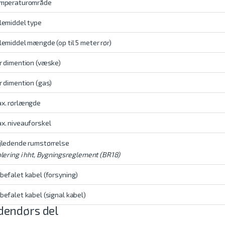
mperaturområde
lemiddel type
lemiddel mængde (op til 5 meter rør)
r dimention (væske)
r dimention (gas)
x. rørlængde
x. niveauforskel
jledende rumstørrelse
olering i hht, Bygningsreglement (BR18)
befalet kabel (forsyning)
befalet kabel (signal kabel)
dendørs del