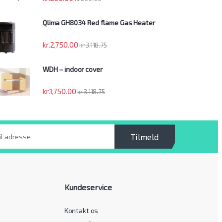
Qlima GH8034 Red flame Gas Heater
kr.
2,750.00
kr.
3,118.75
WDH – indoor cover
kr.
1,750.00
kr.
3,118.75
Tilmeld
Kundeservice
Kontakt os