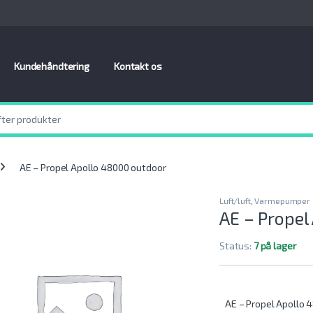
Kundehåndtering
Kontakt os
AE – Propel Apollo 48000 outdoor
Luft/luft
,
Varmepumper
AE – Propel
Status:
7 på lager
AE – Propel Apollo 