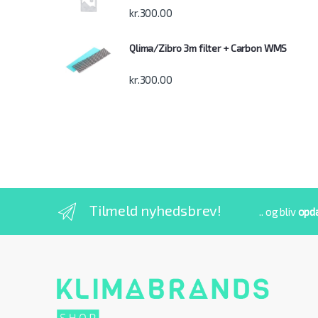
kr.
300.00
Qlima/Zibro 3m filter + Carbon WMS
kr.
300.00
Tilmeld nyhedsbrev!
.. og bliv
opd