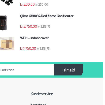
kr.
200.00
kr.
250.00
Qlima GH8034 Red flame Gas Heater
kr.
2,750.00
kr.
3,118.75
WDH – indoor cover
kr.
1,750.00
kr.
3,118.75
Tilmeld
Kundeservice
Kontakt os