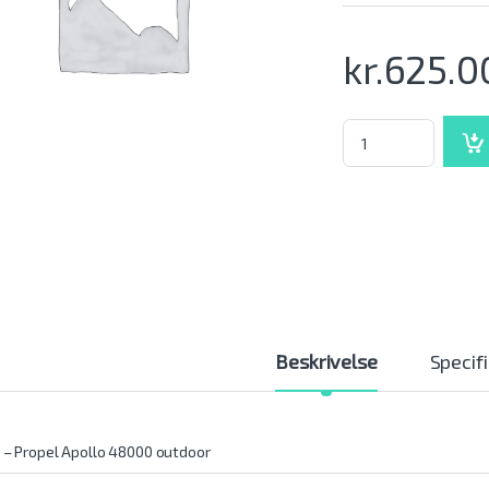
kr.
625.0
AE - Propel Apollo 
Beskrivelse
Specif
 – Propel Apollo 48000 outdoor