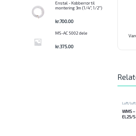
Enstal - Kobberrør til
montering 3m (1/4", 1/2")
kr.
700.00
MS-AC 5002 dele
Var
kr.
375.00
Relat
Luft/luft
WMS – 
EL25/S
(phase