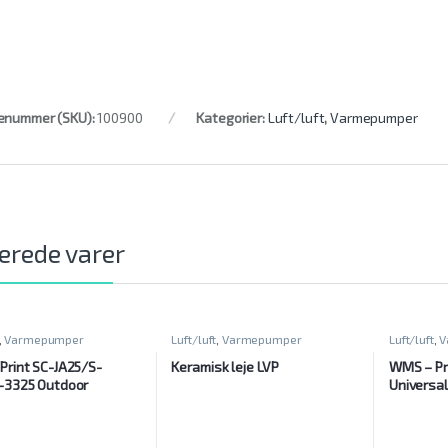
enummer (SKU):
100900
Kategorier:
Luft/luft
,
Varmepumper
erede varer
,
Varmepumper
Luft/luft
,
Varmepumper
Luft/luft
,
V
Print SC-JA25/S-
Keramisk leje LVP
WMS – Pr
-3325 Outdoor
Universal
d out)