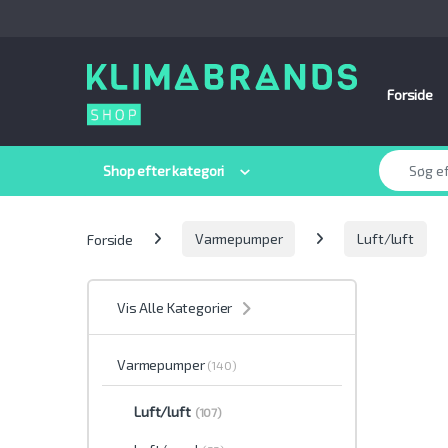
Spring til navigation
Gå til indhold
Forside
Søge efter:
Shop efter kategori
Forside
Varmepumper
Luft/luft
Vis Alle Kategorier
Varmepumper
(140)
Luft/luft
(107)