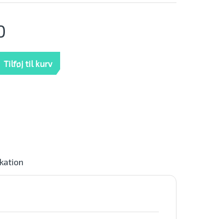
0
48000 outdoor mængde
Tilføj til kurv
ikation