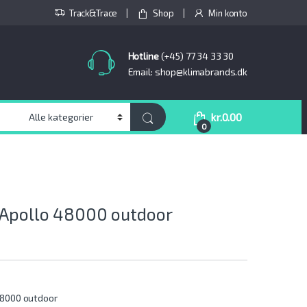
Track&Trace
Shop
Min konto
Hotline
(+45) 77 34 33 30
Email: shop@klimabrands.dk
kr.
0.00
0
 Apollo 48000 outdoor
48000 outdoor