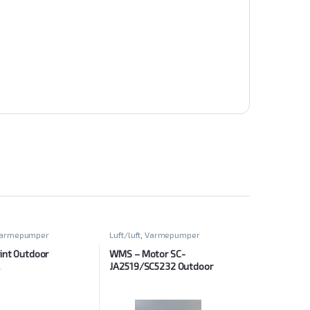
armepumper
Luft/luft
,
Varmepumper
int Outdoor
WMS – Motor SC-
JA2519/SC5232 Outdoor