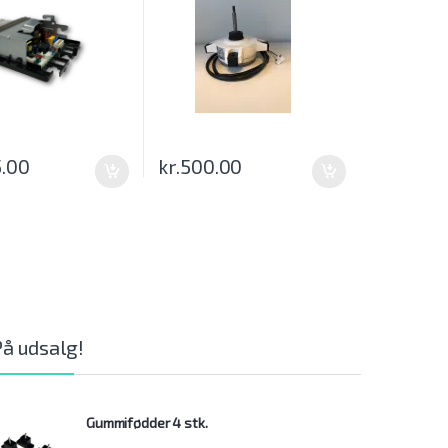
5.00
kr.
500.00
På udsalg!
Gummifødder 4 stk.