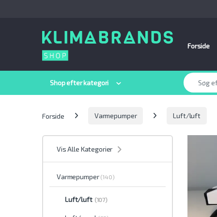
Spring til navigation
Gå til indhold
Forside
Søge efter:
Shop efter kategori
Forside
Varmepumper
Luft/luft
Vis Alle Kategorier
Varmepumper
(140)
Luft/luft
(107)