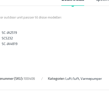
r outdoor unit passer til disse modeller:
SC-JA2519
SC5232
SC-JA4819
enummer (SKU):
100406
Kategorier:
Luft/luft
,
Varmepumper