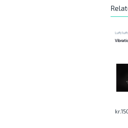
Relat
Luft/luft
Vibrati
kr.
15