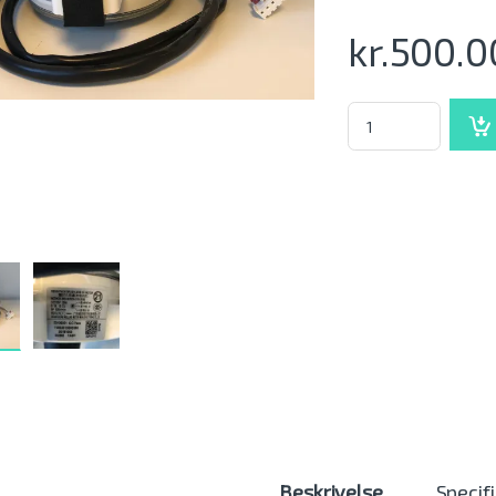
kr.
500.0
WMS - Motor SC-JA2
Beskrivelse
Specif