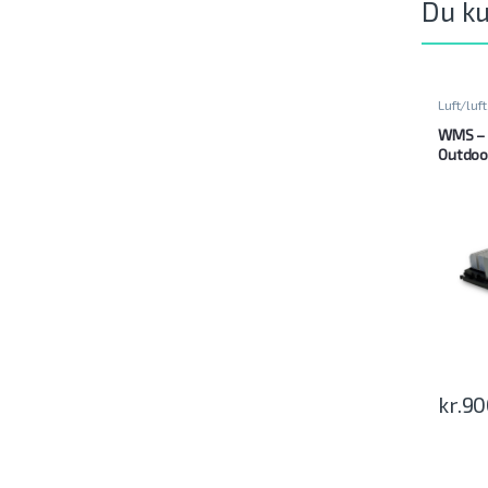
Du ku
Luft/luft
WMS – 
Outdoo
kr.
90