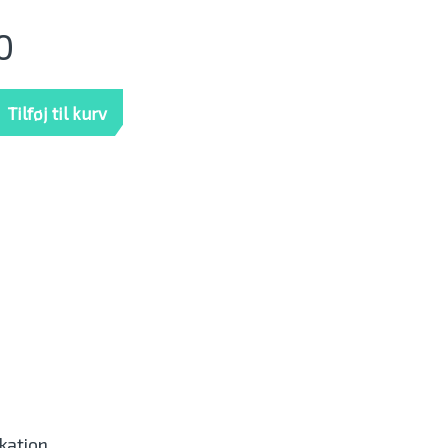
0
519/SC5232 Outdoor mængde
Tilføj til kurv
ikation