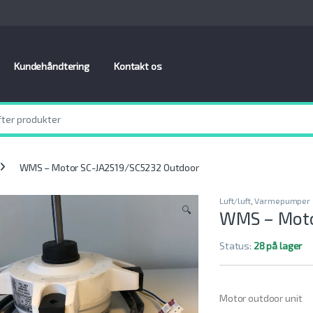
Kundehåndtering
Kontakt os
WMS – Motor SC-JA2519/SC5232 Outdoor
Luft/luft
,
Varmepumper
🔍
WMS – Moto
Status:
28 på lager
Motor outdoor unit