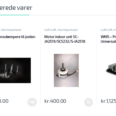
erede varer
,
Varmepumper
Luft/luft
,
Varmepumper
Luft/luft
,
V
onsdæmpere til jorden
Motor indoor unit SC-
WMS – Pr
JA2519/SC5232/S-JA2518
Universal
0.00
kr.
400.00
kr.
1,12