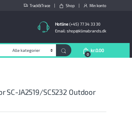
Track&Trace
Shop
Min konto
Hotline
(+45) 77 34 33 30
Email: shop@klimabrands.dk
kr.
0.00
0
r SC-JA2519/SC5232 Outdoor