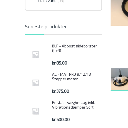
Luft/vand
(33)
Seneste produkter
BLP - Xboost sidebørster
(L+R)
kr.
85.00
AE - MAT PRO 9/12/18
Stepper motor
kr.
375.00
Enstal - vægbeslag inkl.
Vibrationsdæmper Sort
kr.
500.00