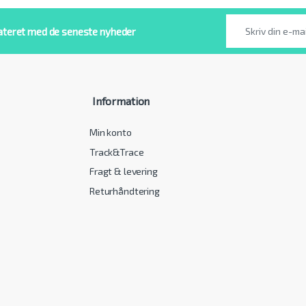
ateret med de seneste nyheder
Information
Min konto
Track&Trace
Fragt & levering
Returhåndtering