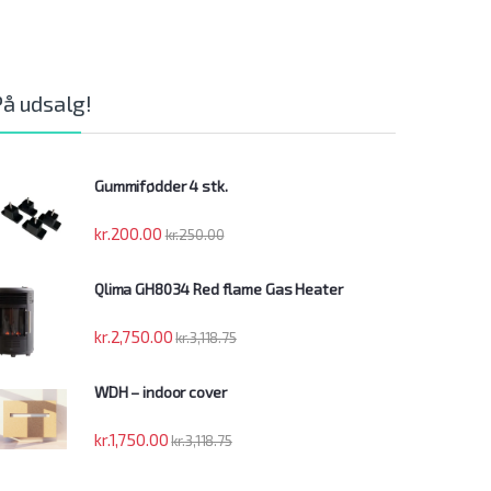
På udsalg!
Gummifødder 4 stk.
kr.
200.00
kr.
250.00
Qlima GH8034 Red flame Gas Heater
kr.
2,750.00
kr.
3,118.75
WDH – indoor cover
kr.
1,750.00
kr.
3,118.75