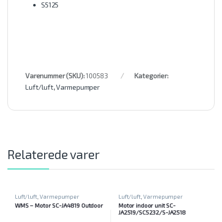
S5125
Varenummer (SKU):
100583
Kategorier:
Luft/luft
,
Varmepumper
Relaterede varer
Luft/luft
,
Varmepumper
Luft/luft
,
Varmepumper
WMS – Motor SC-JA4819 Outdoor
Motor indoor unit SC-
JA2519/SC5232/S-JA2518