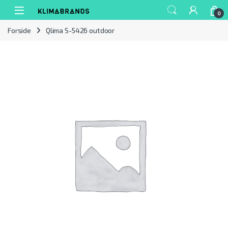
Spring til navigation
Gå til indhold
0
Forside
Qlima S-5426 outdoor