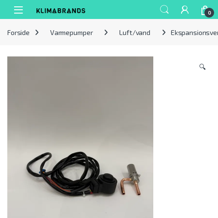
Spring til navigation
Gå til indhold
0
Forside
Varmepumper
Luft/vand
Ekspansionsven
🔍