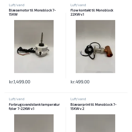
Luft/vand
Luft/vand
Blæsemotor til Monoblock 7-
Flow kontakt til Monoblock
15KW
22KW v.1
kr.
1,499.00
kr.
499.00
Luft/vand
Luft/vand
Forbrugsvandstank temperatur
Blæserprint til Monoblock 7-
føler 7-22KW v.1
15KW v.2