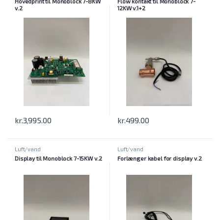
Hovedprint til Monoblock 7-8KW
Flow kontakt til Monoblock 7-
v.2
12KW v.1+2
kr.
3,995.00
kr.
499.00
Luft/vand
Luft/vand
Display til Monoblock 7-15KW v.2
Forlænger kabel for display v.2