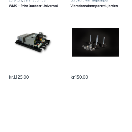
Luft/luft
,
Varmepumper
Luft/luft
,
Varmepumper
WMS – Print Outdoor Universal
Vibrationsdæmpere til jorden
kr.
1,125.00
kr.
150.00