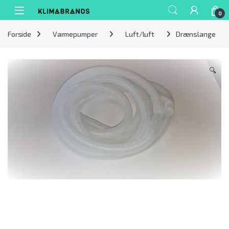
Spring til navigation
Gå til indhold
0
Forside
Varmepumper
Luft/luft
Drænslange
🔍