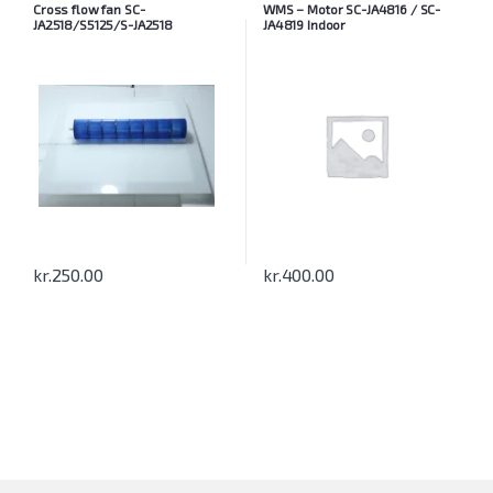
Cross flow fan SC-
WMS – Motor SC-JA4816 / SC-
JA2518/S5125/S-JA2518
JA4819 Indoor
kr.
250.00
kr.
400.00