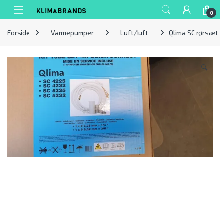
Spring til navigation
Gå til indhold
0
Forside
Varmepumper
Luft/luft
Qlima SC rørsæt
🔍