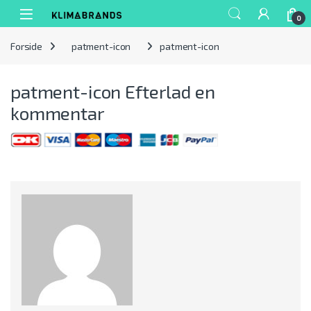
Spring til navigation
Gå til indhold
0
Forside
patment-icon
patment-icon
patment-icon
Efterlad en
kommentar