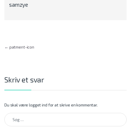
samzye
Indlægsnavigation
←
patment-icon
Skriv et svar
Du skal være
logget ind
for at skrive en kommentar.
Søg efter: