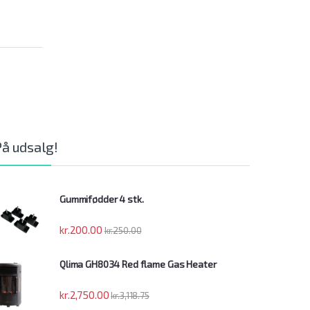
På udsalg!
Gummifødder 4 stk.
kr.
200.00
kr.
250.00
Qlima GH8034 Red flame Gas Heater
kr.
2,750.00
kr.
3,118.75