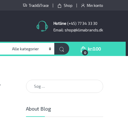
Track&Trace
Shop
Min konto
Hotline
(+45) 77 34 33 30
Email: shop@klimabrands.dk
kr.
0.00
0
Søg efter:
r
About Blog