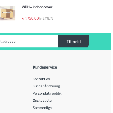
WDH – indoor cover
kr.
1,750.00
kr.
3,118.75
Tilmeld
Kundeservice
Kontakt os
Kundehåndtering
Persondata politik
Ønskesliste
Sammenlign