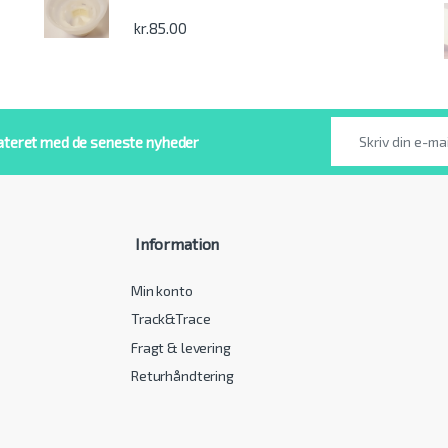
kr.
85.00
ateret med de seneste nyheder
Information
Min konto
Track&Trace
Fragt & levering
Returhåndtering