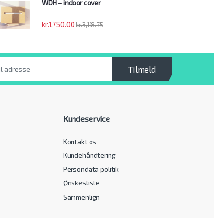
WDH – indoor cover
kr.
1,750.00
kr.
3,118.75
Tilmeld
Kundeservice
Kontakt os
Kundehåndtering
Persondata politik
Ønskesliste
Sammenlign