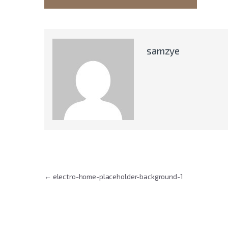
samzye
Indlægsnavigation
←
electro-home-placeholder-background-1