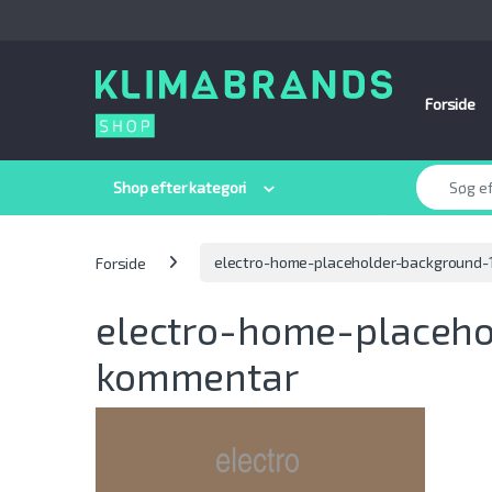
Spring til navigation
Gå til indhold
Forside
Søge efter:
Shop efter kategori
Forside
electro-home-placeholder-background-
electro-home-placeh
kommentar