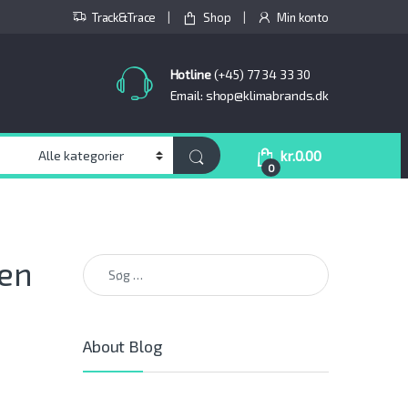
Track&Trace
Shop
Min konto
Hotline
(+45) 77 34 33 30
Email: shop@klimabrands.dk
kr.
0.00
0
Søg efter:
 en
About Blog