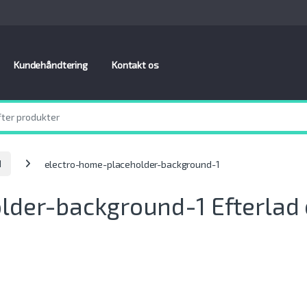
Kundehåndtering
Kontakt os
1
electro-home-placeholder-background-1
older-background-1
Efterlad