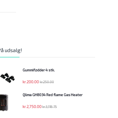
På udsalg!
Gummifødder 4 stk.
kr.
200.00
kr.
250.00
Qlima GH8034 Red flame Gas Heater
kr.
2,750.00
kr.
3,118.75