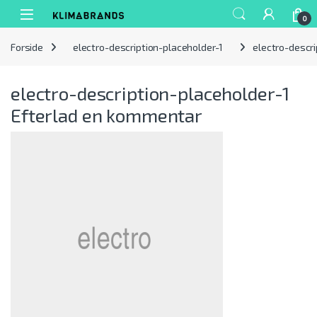
Spring til navigation
Gå til indhold
0
Forside
electro-description-placeholder-1
electro-descri
electro-description-placeholder-1
Efterlad en kommentar