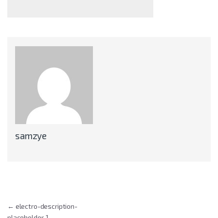
samzye
Indlægsnavigation
←
electro-description-
placeholder-1