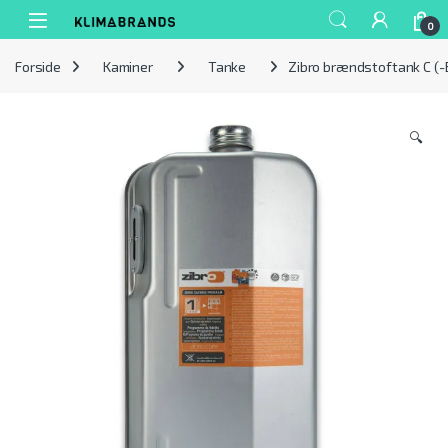
Spring til navigation
Gå til indhold
0
Forside
Kaminer
Tanke
Zibro brændstoftank C (-
🔍