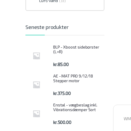
Luft/vand
(33)
Seneste produkter
BLP - Xboost sidebørster
(L+R)
kr.
85.00
AE - MAT PRO 9/12/18
Stepper motor
kr.
375.00
Enstal - vægbeslag inkl.
Vibrationsdæmper Sort
WMS
kr.
500.00