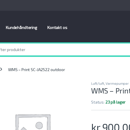
Kundehåndtering
Kontakt os
WMS – Print SC-JA2522 outdoor
Luft/luft
,
Varmepumper
WMS – Print
Status:
23 på lager
kr.
900.0