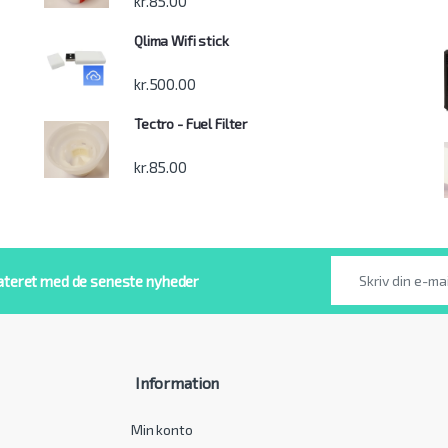
kr.
85.00
Qlima Wifi stick
kr.
500.00
Tectro - Fuel Filter
kr.
85.00
ateret med de seneste nyheder
Information
Min konto