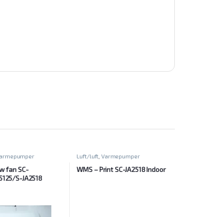
armepumper
Luft/luft
,
Varmepumper
w fan SC-
WMS – Print SC-JA2518 Indoor
5125/S-JA2518