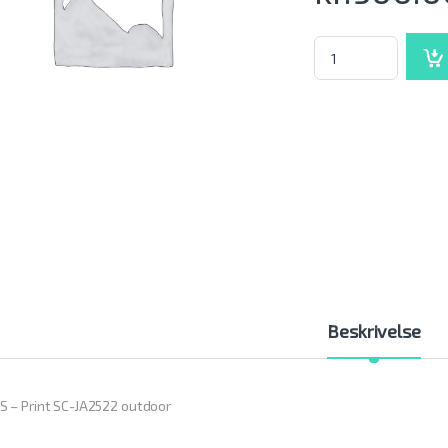
WMS - Print SC-JA25
Beskrivelse
 – Print SC-JA2522 outdoor