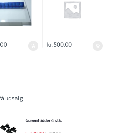
.00
kr.
500.00
På udsalg!
Gummifødder 4 stk.