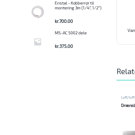
Enstal - Kobberrør til
montering 3m (1/4", 1/2")
kr.
700.00
Var
MS-AC 5002 dele
kr.
375.00
Relat
Luft/luft
Dræns