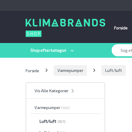
Spring til navigation
Gå til indhold
Forside
Søge efter:
Shop efter kategori
Forside
Varmepumper
Luft/luft
Vis Alle Kategorier
Varmepumper
(140)
Luft/luft
(107)