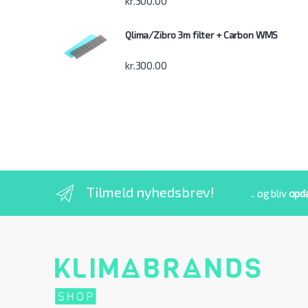
kr.
300.00
Qlima/Zibro 3m filter + Carbon WMS
kr.
300.00
Tilmeld nyhedsbrev!
.. og bliv
opd