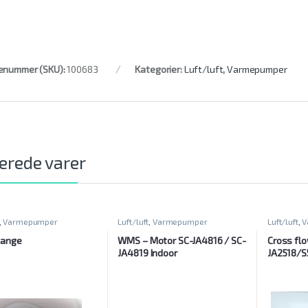
enummer (SKU):
100683
Kategorier:
Luft/luft
,
Varmepumper
erede varer
,
Varmepumper
Luft/luft
,
Varmepumper
Luft/luft
,
V
lange
WMS – Motor SC-JA4816 / SC-
Cross flo
JA4819 Indoor
JA2518/S