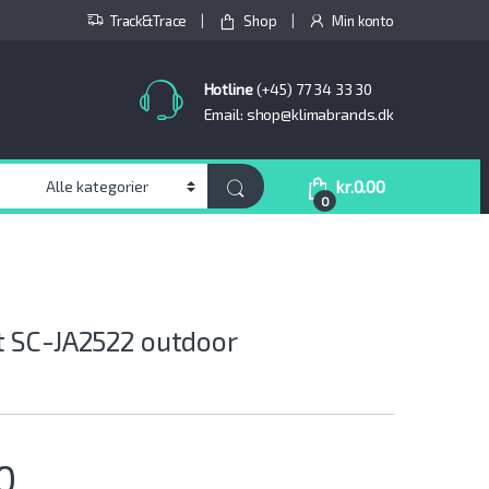
Track&Trace
Shop
Min konto
Hotline
(+45) 77 34 33 30
Email: shop@klimabrands.dk
kr.
0.00
0
 SC-JA2522 outdoor
0