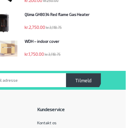
kr.
200.00
kr.
250.00
Qlima GH8034 Red flame Gas Heater
kr.
2,750.00
kr.
3,118.75
WDH – indoor cover
kr.
1,750.00
kr.
3,118.75
Tilmeld
Kundeservice
Kontakt os