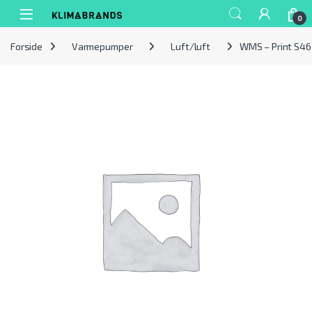
Spring til navigation
Gå til indhold
0
Forside
Varmepumper
Luft/luft
WMS – Print S4