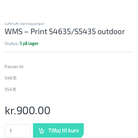
Luft/luft
,
Varmepumper
WMS – Print S4635/S5435 outdoor
Status:
5 på lager
Passer til:
S4635
S5435
kr.
900.00
WMS - Print S4635/S5435 outdoor mængde
Tilføj til kurv