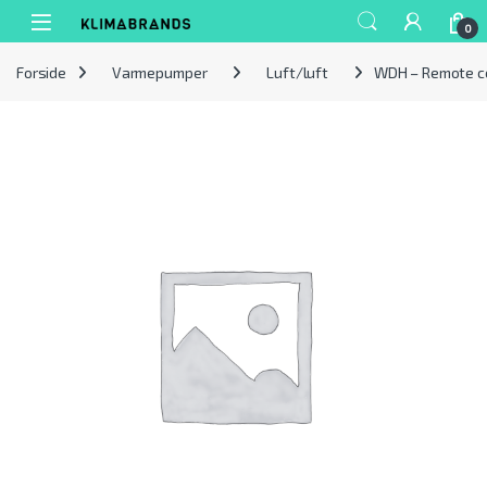
Spring til navigation
Gå til indhold
0
Forside
Varmepumper
Luft/luft
WDH – Remote c