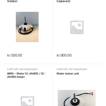
Outdoor
(replaced)
kr.
500.00
kr.
900.00
Luft/luft
,
Varmepumper
Luft/luft
,
Varmepumper
WMS – Motor SC-JA4816 / SC-
Motor indoor unit
JA4819 Indoor