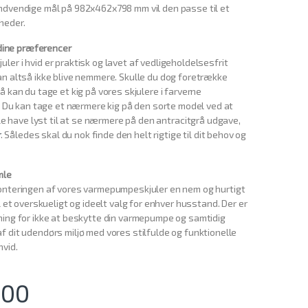
ndvendige mål på 982x462x798 mm vil den passe til et
heder.
l dine præferencer
er i hvid er praktisk og lavet af vedligeholdelsesfrit
n altså ikke blive nemmere. Skulle du dog foretrække
å kan du tage et kig på vores skjulere i farverne
t. Du kan tage et nærmere kig på den sorte model ved at
lle have lyst til at se nærmere på den antracitgrå udgave,
r
. Således skal du nok finde den helt rigtige til dit behov og
mle
onteringen af vores varmepumpeskjuler en nem og hurtigt
l et overskueligt og ideelt valg for enhver husstand. Der er
ning for ikke at beskytte din varmepumpe og samtidig
 dit udendørs miljø med vores stilfulde og funktionelle
vid.
.00