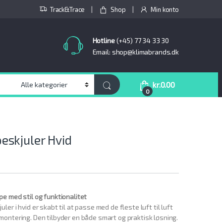
Track&Trace
Shop
Min konto
Hotline
(+45) 77 34 33 30
Email: shop@klimabrands.dk
kr.
0.00
0
skjuler Hvid
e med stil og funktionalitet
r i hvid er skabt til at passe med de fleste luft til luft
ontering. Den tilbyder en både smart og praktisk løsning.