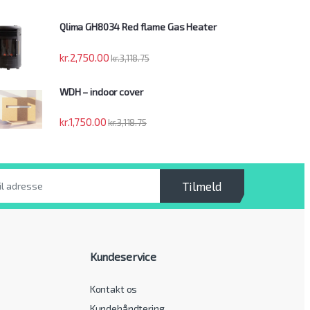
Qlima GH8034 Red flame Gas Heater
kr.
2,750.00
kr.
3,118.75
WDH – indoor cover
kr.
1,750.00
kr.
3,118.75
Tilmeld
Kundeservice
Kontakt os
Kundehåndtering