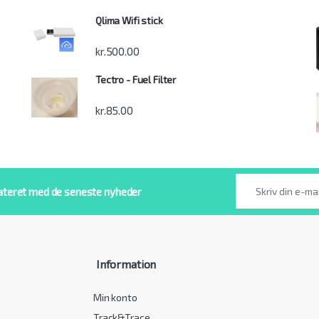
Qlima Wifi stick
kr.
500.00
Tectro - Fuel Filter
kr.
85.00
ateret med de seneste nyheder
Information
Min konto
Track&Trace