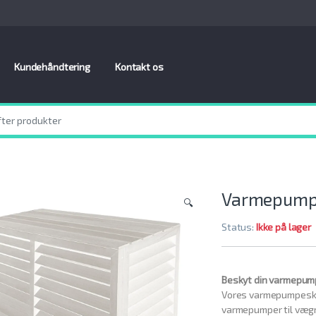
Kundehåndtering
Kontakt os
Varmepumpe
🔍
Status:
Ikke på lager
Beskyt din varmepump
Vores varmepumpeskjule
varmepumper til vægm