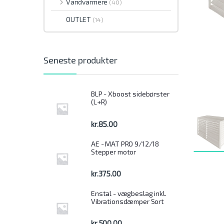
Vandvarmere
(40)
OUTLET
(14)
Seneste produkter
BLP - Xboost sidebørster
(L+R)
kr.
85.00
AE - MAT PRO 9/12/18
Stepper motor
kr.
375.00
Enstal - vægbeslag inkl.
Vibrationsdæmper Sort
kr.
500.00