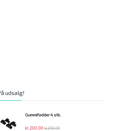
På udsalg!
Gummifødder 4 stk.
kr.
200.00
kr.
250.00