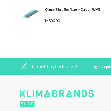
Qlima/Zibro 3m filter + Carbon WMS
kr.
300.00
Tilmeld nyhedsbrev!
.. og bliv
opd