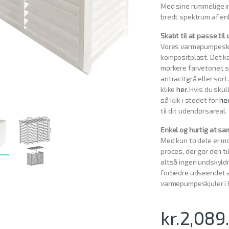
Med sine rummelige i
bredt spektrum af en
Skabt til at passe ti
Vores varmepumpeskjul
kompositplast. Det ka
mørkere farvetoner, s
antracitgrå eller sor
klike
her
. Hvis du sku
så klik i stedet for
he
til dit udendørsareal.
Enkel og hurtig at sa
Med kun to dele er m
proces, der gør den ti
altså ingen undskyld
forbedre udseendet af
varmepumpeskjuler i h
kr.
2,089