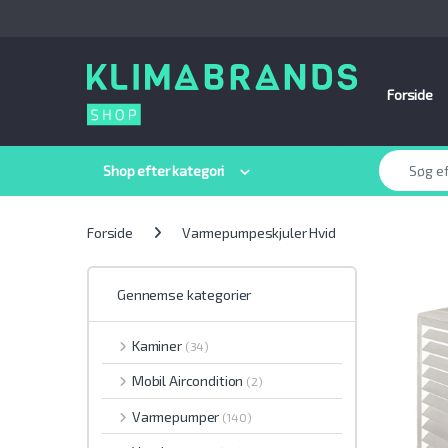
Spring til navigation
Gå til indhold
Forside
Søge efter:
Shop efter kategori
Forside
Varmepumpeskjuler Hvid
Gennemse kategorier
Kaminer
(34)
Mobil Aircondition
(2)
Varmepumper
(140)