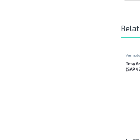
Relat
Varmel
Tesy A
(SAP 4