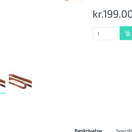
kr.
199.0
Tesy Varmelegme - 2
Beskrivelse
Specif