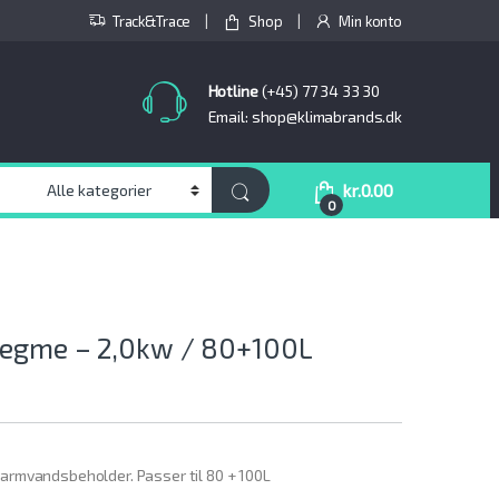
Track&Trace
Shop
Min konto
Hotline
(+45) 77 34 33 30
Email: shop@klimabrands.dk
kr.
0.00
0
legme – 2,0kw / 80+100L
varmvandsbeholder. Passer til 80 + 100L