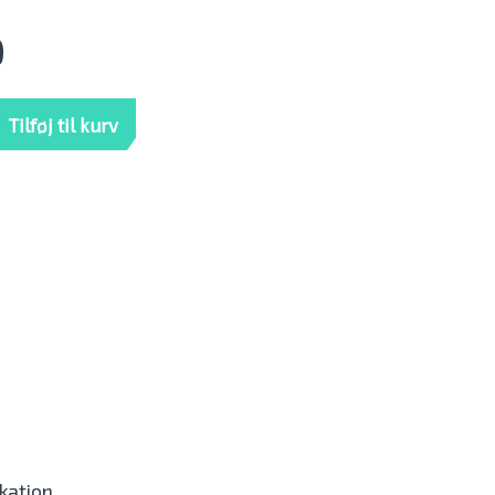
0
,0kw / 80+100L mængde
Tilføj til kurv
ikation