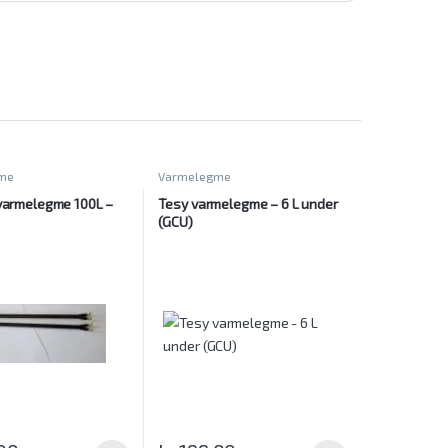
me
Varmelegme
 varmelegme 100L –
Tesy varmelegme – 6 L under
(GCU)