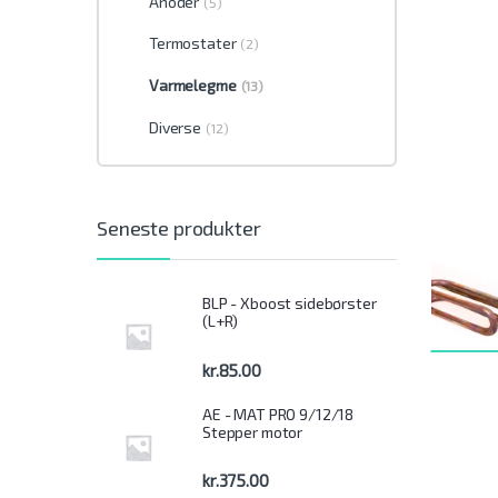
Anoder
(5)
Termostater
(2)
Varmelegme
(13)
Diverse
(12)
Seneste produkter
BLP - Xboost sidebørster
(L+R)
kr.
85.00
AE - MAT PRO 9/12/18
Stepper motor
kr.
375.00