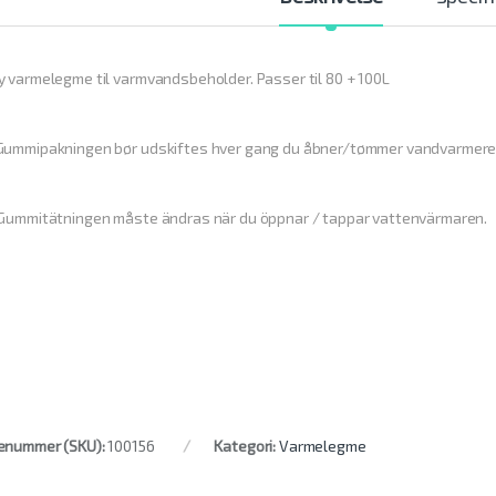
y varmelegme til varmvandsbeholder. Passer til 80 + 100L
Gummipakningen bør udskiftes hver gang du åbner/tømmer vandvarmere
Gummitätningen måste ändras när du öppnar / tappar vattenvärmaren.
enummer (SKU):
100156
Kategori:
Varmelegme