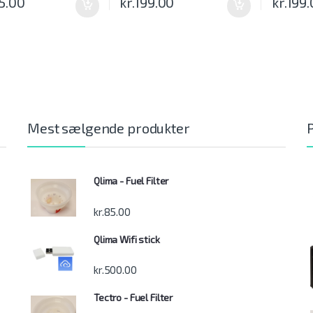
5.00
kr.
199.00
kr.
199.
Mest sælgende produkter
Qlima - Fuel Filter
kr.
85.00
Qlima Wifi stick
kr.
500.00
Tectro - Fuel Filter