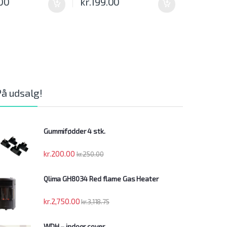
00
kr.
199.00
På udsalg!
Gummifødder 4 stk.
kr.
200.00
kr.
250.00
Qlima GH8034 Red flame Gas Heater
kr.
2,750.00
kr.
3,118.75
WDH – indoor cover