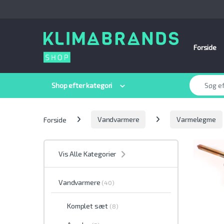
Spring til navigation
Gå til indhold
Forside
Søge efter:
Shop efter kategori
Forside
Vandvarmere
Varmelegme
Vis Alle Kategorier
Vandvarmere
(40)
Komplet sæt
(8)