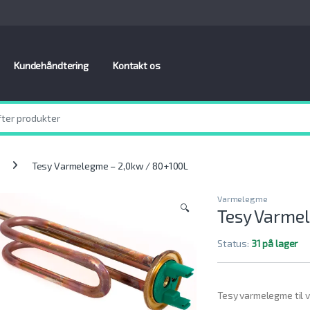
Kundehåndtering
Kontakt os
Tesy Varmelegme – 2,0kw / 80+100L
Varmelegme
🔍
Tesy Varme
Status:
31 på lager
Tesy varmelegme til 