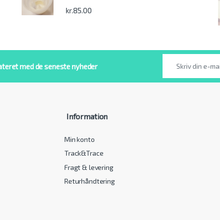
kr.
85.00
ateret med de seneste nyheder
Information
Min konto
Track&Trace
Fragt & levering
Returhåndtering