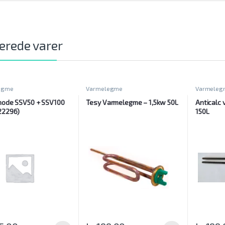
erede varer
egme
Varmelegme
Varmeleg
node SSV50 + SSV100
Tesy Varmelegme – 1,5kw 50L
Anticalc
22296)
150L