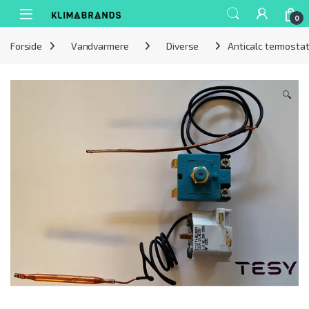
Spring til navigation
Gå til indhold
0
Forside
Vandvarmere
Diverse
Anticalc termostat
🔍