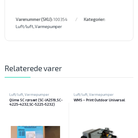
Varenummer (SKU):
100354
Kategorier:
Luft/luft
,
Varmepumper
Relaterede varer
Luft/luft
,
Varmepumper
Luft/luft
,
Varmepumper
Qlima SC rørsæt (SC-JA2519,SC-
WMS – Print Outdoor Universal
4225-4232,SC-5225-5232)