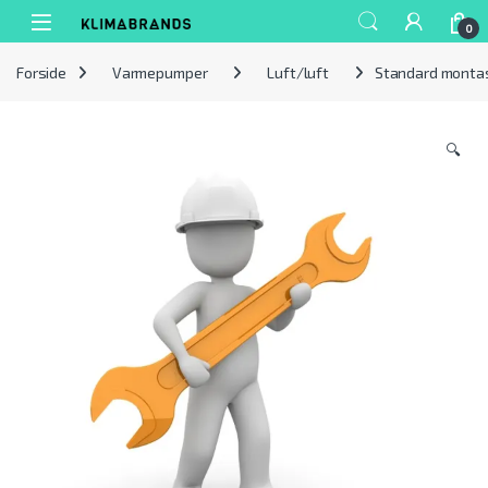
Spring til navigation
Gå til indhold
0
Forside
Varmepumper
Luft/luft
Standard monta
🔍