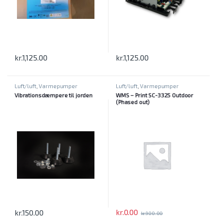
kr.
1,125.00
kr.
1,125.00
Luft/luft
,
Varmepumper
Luft/luft
,
Varmepumper
Vibrationsdæmpere til jorden
WMS – Print SC-3325 Outdoor
(Phased out)
kr.
0.00
kr.
150.00
kr.
900.00