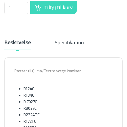
Qlima - Væge N mængde
Tilføj til kurv
Beskrivelse
Specifikation
Passer til Qlima/Tectro væge kaminer:
R124C
R134C
R 7027C
R8027C
R2224TC
R172TC