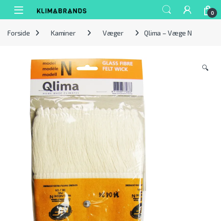
Spring til navigation
Gå til indhold
0
Forside
Kaminer
Væger
Qlima – Væge N
🔍