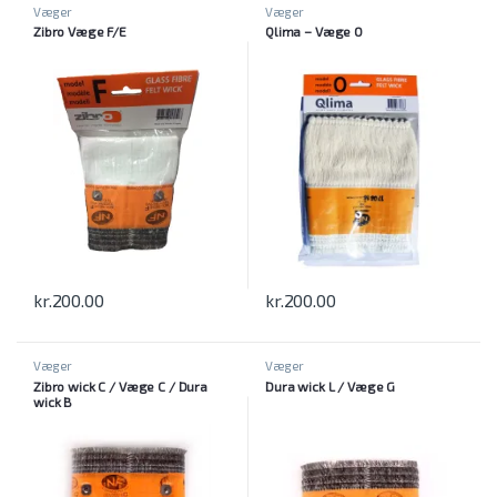
Væger
Væger
Zibro Væge F/E
Qlima – Væge O
kr.
200.00
kr.
200.00
Væger
Væger
Zibro wick C / Væge C / Dura
Dura wick L / Væge G
wick B