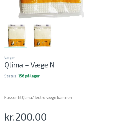
Væger
Qlima – Væge N
Status:
156 på lager
Passer til Qlima/Tectro væge kaminer:
kr.
200.00