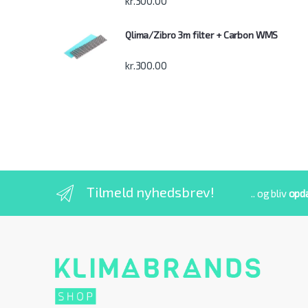
kr.
300.00
Qlima/Zibro 3m filter + Carbon WMS
kr.
300.00
Tilmeld nyhedsbrev!
.. og bliv
opd