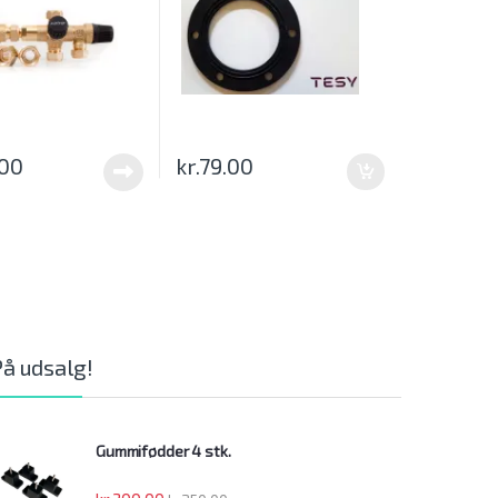
.00
kr.
79.00
På udsalg!
Gummifødder 4 stk.