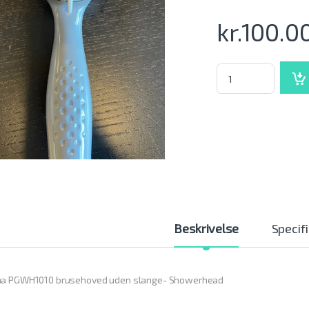
kr.
100.0
Qlima PGWH1010 bru
Beskrivelse
Specif
ma PGWH1010 brusehoved uden slange- Showerhead