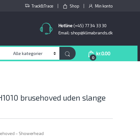
Track&Trace
Shop
Min konto
Hotline
(+45) 77 34 33 30
Email: shop@klimabrands.dk
kr.
0.00
0
1010 brusehoved uden slange
sehoved – Showerhead