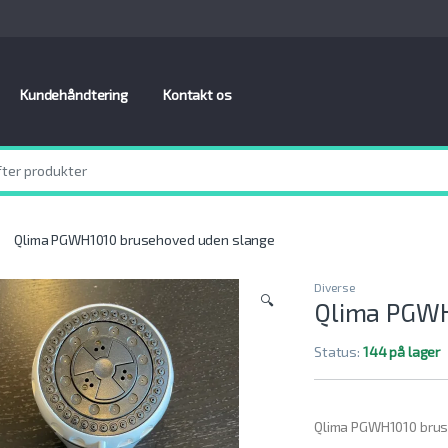
Kundehåndtering
Kontakt os
Qlima PGWH1010 brusehoved uden slange
Diverse
🔍
Qlima PGWH
Status:
144 på lager
Qlima PGWH1010 bru