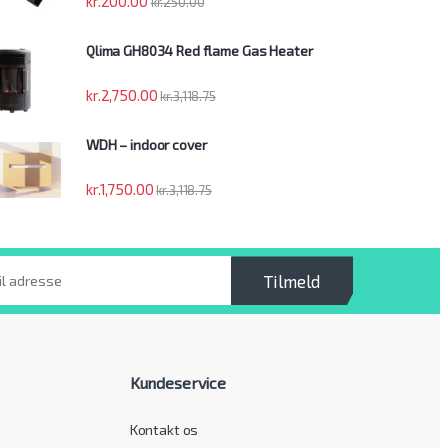
kr.
200.00
kr.
250.00
Qlima GH8034 Red flame Gas Heater
kr.
2,750.00
kr.
3,118.75
WDH – indoor cover
kr.
1,750.00
kr.
3,118.75
Tilmeld
Kundeservice
Kontakt os