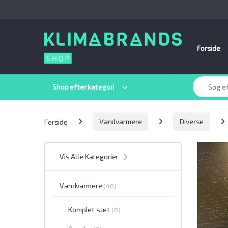
Spring til navigation
Gå til indhold
Forside
Søge efter:
Shop efter kategori
Forside
Vandvarmere
Diverse
Vis Alle Kategorier
Vandvarmere
(40)
Komplet sæt
(8)