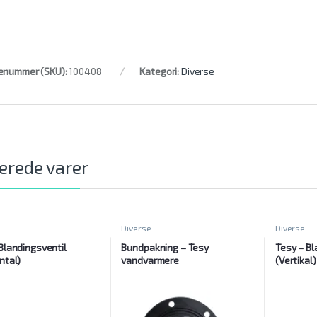
enummer (SKU):
100408
Kategori:
Diverse
erede varer
Diverse
Diverse
Blandingsventil
Bundpakning – Tesy
Tesy – Bl
ntal)
vandvarmere
(Vertikal)