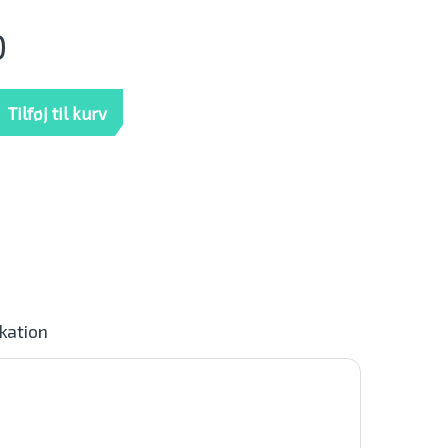
0
sehoved uden slange mængde
Tilføj til kurv
ikation