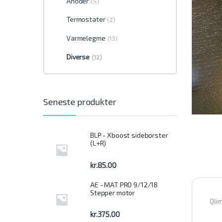
Anoder
(5)
Termostater
(2)
Varmelegme
(13)
Diverse
(12)
Seneste produkter
BLP - Xboost sidebørster
(L+R)
kr.
85.00
AE - MAT PRO 9/12/18
Stepper motor
Qli
kr.
375.00