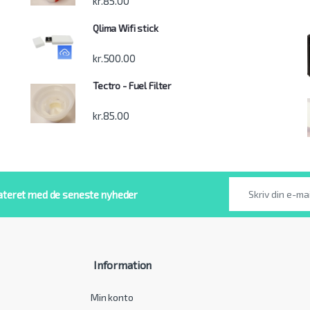
kr.
85.00
Qlima Wifi stick
kr.
500.00
Tectro - Fuel Filter
kr.
85.00
ateret med de seneste nyheder
Information
Min konto