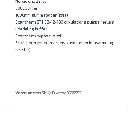
Nordic one 22kw
300L buffer
1000mm gummifødder (sæt)
Scantherm ST1 32-12-180 cirkulations pumpe mellem
udedel og buffer.
Scantherm bypass ventil
Scantherm gennemstrøms vandvarmer kit (varmer og
veksler)
Varenummer (SKU):
Diverse8555555