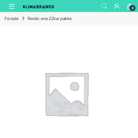
Spring til navigation
Gå til indhold
0
Forside
Nordic one 22kw pakke