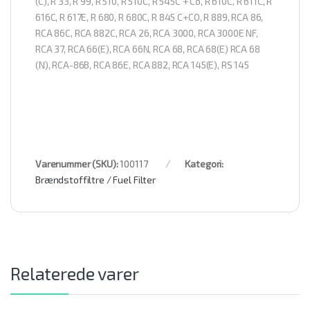
(C), R 33, R 99, R 510, R 510C, R 545C + Co, R 610C, R 611C, R
616C, R 617E, R 680, R 680C, R 845 C+CO, R 889, RCA 86,
RCA 86C, RCA 882C, RCA 26, RCA 3000, RCA 3000E NF,
RCA 37, RCA 66(E), RCA 66N, RCA 68, RCA 68(E) RCA 68
(N), RCA-86B, RCA 86E, RCA 882, RCA 145(E), RS 145
Varenummer (SKU):
100117
Kategori:
Brændstoffiltre / Fuel Filter
Relaterede varer