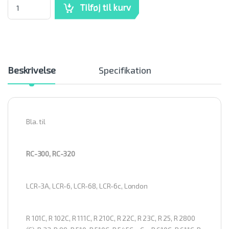
Zibro brændstof filter LAV B mængde
Tilføj til kurv
Beskrivelse
Specifikation
Bla. til
RC-300, RC-320
LCR-3A, LCR-6, LCR-68, LCR-6c, London
R 101C, R 102C, R 111C, R 210C, R 22C, R 23C, R 25, R 2800