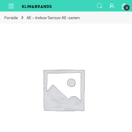
Spring til navigation
Gå til indhold
0
Forside
AE – Indoor Sensor AE-serien