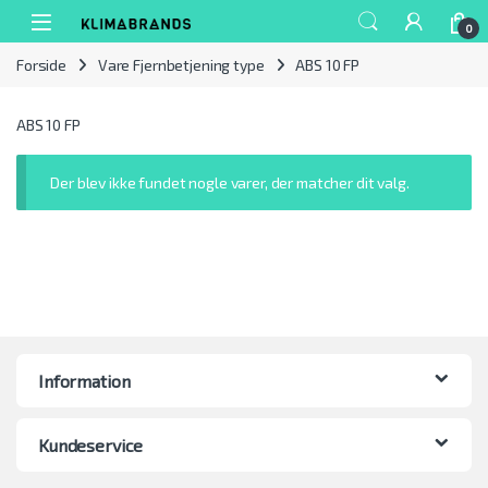
Spring til navigation
Gå til indhold
0
Forside
Vare Fjernbetjening type
ABS 10 FP
ABS 10 FP
Der blev ikke fundet nogle varer, der matcher dit valg.
Information
Kundeservice