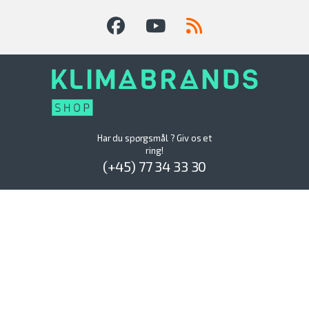
Har du spørgsmål ? Giv os et
ring!
(+45) 77 34 33 30