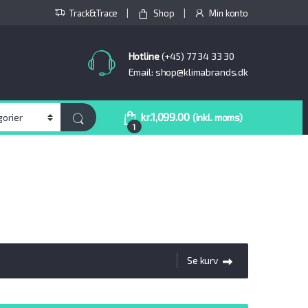
Track&Trace
Shop
Min konto
Hotline
(+45) 77 34 33 30
Email: shop@klimabrands.dk
kr.
1,099.00
(inkl. moms)
1
Se kurv