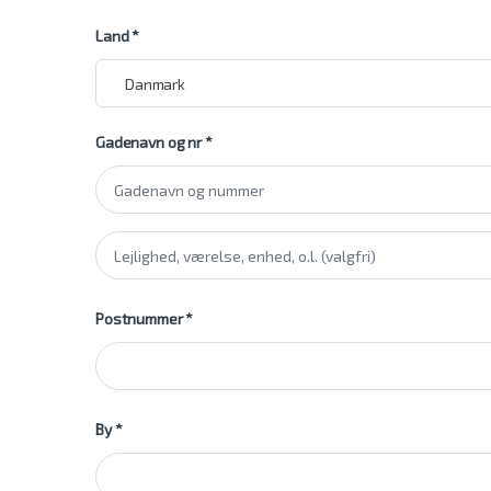
Land
*
Danmark
Gadenavn og nr
*
Lejlighed, værelse, o.l.
(valgfri)
Postnummer
*
By
*