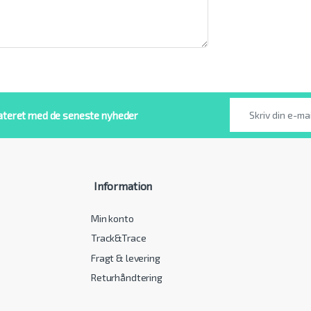
ateret med de seneste nyheder
Information
Min konto
Track&Trace
Fragt & levering
Returhåndtering