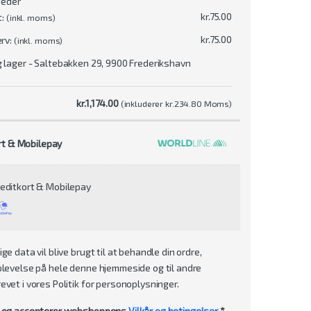
teder
kr.
75.00
t:
(inkl. moms)
kr.
75.00
erv:
(inkl. moms)
 lager - Saltebakken 29, 9900 Frederikshavn
kr.
1,174.00
(inkluderer
kr.
234.80
Moms)
rt & Mobilepay
editkort & Mobilepay
ge data vil blive brugt til at behandle din ordre,
plevelse på hele denne hjemmeside og til andre
evet i vores
Politik for personoplysninger
.
t og accepterer webshoppens
Vilkår og betingelser
*