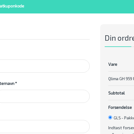
rabatkuponkode
Din ordr
Vare
Qlima GH 959
ternavn
*
Subtotal
Forsendelse
GLS - Pak
Indtast forse