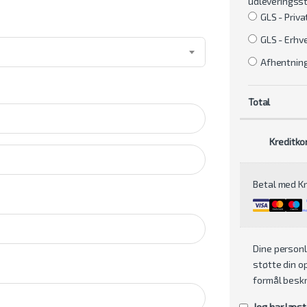
udleveringss
GLS - Priva
GLS - Erhv
Afhentning
Total
Kreditko
Betal med Kr
Dine personli
støtte din o
formål beskr
Jeg har læs