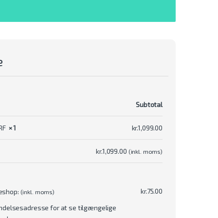
e
Subtotal
 RF
× 1
kr.
1,099.00
kr.
1,099.00
(inkl. moms)
kr.
75.00
keshop:
(inkl. moms)
ndelsesadresse for at se tilgængelige